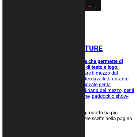
Tappeto moto SIGNATURE
Design semplice ma accattivante che permette di
avere più aree per l’inserimento di testo e logo.
Tappeto moto gommato per isolare il mezzo dal
terreno, facilita lo scivolamento dei cavalletti durante
l’operazione di rimessaggio ed è ideale per la
manutenzione straordinaria e ordinaria del mezzo, per il
rimessaggio nel tuo box, in officine, paddock o show-
room.
25,00
€
–
134,00
€
Scegli
Questo prodotto ha più
varianti. Le opzioni possono essere scelte nella pagina
del prodotto