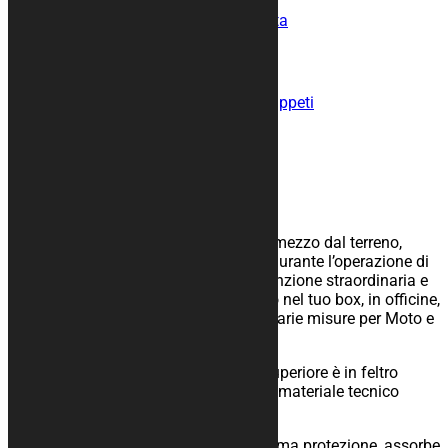
Dimensione
Svuota
Tappeto moto ZERO FATICA quantità
Aggiungi al carrello
COD:
tappeto-zero-fatica
Categoria:
Tappeti
Descrizione
Informazioni aggiuntive
Descrizione
Tappeto moto gommato per isolare il mezzo dal terreno,
facilita lo scivolamento dei cavalletti durante l’operazione di
rimessaggio ed è ideale per la manutenzione straordinaria e
ordinaria del mezzo, per il rimessaggio nel tuo box, in officine,
paddock o show-room. Disponibili in varie misure per Moto e
misura Pilota.
Il materiale è di alta qualità, la parte superiore è in feltro
poliestere accoppiato ad uno strato di materiale tecnico
gommato antiscivolo.
Resistente ai solventi chimici, è un ottima protezione, assorbe