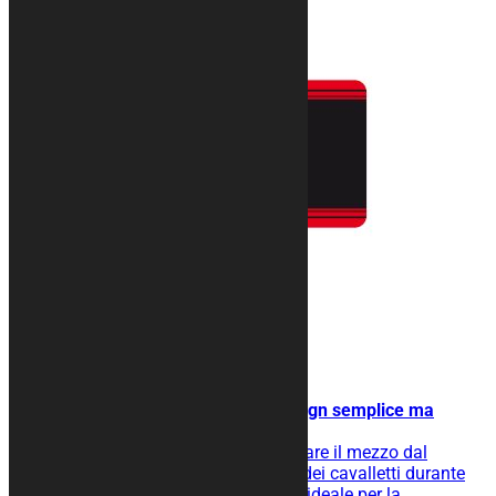
Tappeto moto LINE
Con linee orizzontali per un design semplice ma
d’effetto.
Tappeto moto gommato per isolare il mezzo dal
terreno, facilita lo scivolamento dei cavalletti durante
l’operazione di rimessaggio ed è ideale per la