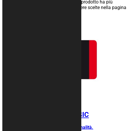
25,00
€
–
134,00
€
Scegli
Questo prodotto ha più
varianti. Le opzioni possono essere scelte nella pagina
del prodotto
Tappeto moto CLASSIC
Per chi ama semplicità e funzionalità.