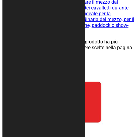
Tappeto moto gommato per isolare il mezzo dal
terreno, facilita lo scivolamento dei cavalletti durante
l’operazione di rimessaggio ed è ideale per la
manutenzione straordinaria e ordinaria del mezzo, per il
rimessaggio nel tuo box, in officine, paddock o show-
room.
25,00
€
–
134,00
€
Scegli
Questo prodotto ha più
varianti. Le opzioni possono essere scelte nella pagina
del prodotto