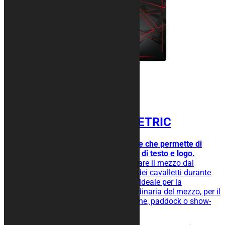
Tappeto moto GEOMETRIC
Design semplice ma accattivante che permette di
avere più aree per l’inserimento di testo e logo.
Tappeto moto gommato per isolare il mezzo dal
terreno, facilita lo scivolamento dei cavalletti durante
l’operazione di rimessaggio ed è ideale per la
manutenzione straordinaria e ordinaria del mezzo, per il
rimessaggio nel tuo box, in officine, paddock o show-
room.