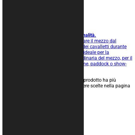
Tappeto moto BASIC
Per chi ama semplicità e funzionalità.
Tappeto moto gommato per isolare il mezzo dal
terreno, facilita lo scivolamento dei cavalletti durante
l’operazione di rimessaggio ed è ideale per la
manutenzione straordinaria e ordinaria del mezzo, per il
rimessaggio nel tuo box, in officine, paddock o show-
room.
25,00
€
–
134,00
€
Scegli
Questo prodotto ha più
varianti. Le opzioni possono essere scelte nella pagina
del prodotto
Categorie prodotto
Teli Coprimoto
Telo SOFT
Cover Termo
Teli SHOCK Resistant