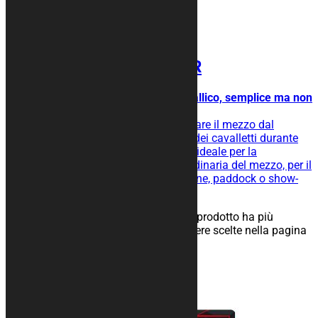
Tappeto moto SILVER
Tappeto con banda effetto metallico, semplice ma non
banale.
Tappeto moto gommato per isolare il mezzo dal
terreno, facilita lo scivolamento dei cavalletti durante
l’operazione di rimessaggio ed è ideale per la
manutenzione straordinaria e ordinaria del mezzo, per il
rimessaggio nel tuo box, in officine, paddock o show-
room.
25,00
€
–
134,00
€
Scegli
Questo prodotto ha più
varianti. Le opzioni possono essere scelte nella pagina
del prodotto