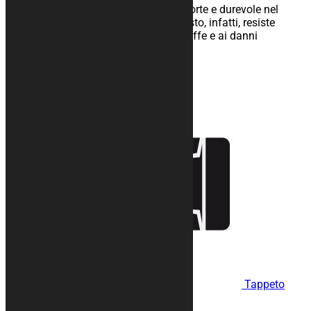
rendono il telo particolarmente forte e durevole nel
tempo. Il tessuto di cui è composto, infatti, resiste
all’abrasione, all’umidità, alle muffe e ai danni
provocati dalla luce solare.
149,00
€
Tappeto
moto COMPARTMENT