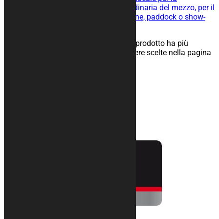
manutenzione straordinaria e ordinaria del mezzo, per il
rimessaggio nel tuo box, in officine, paddock o show-
room.
25,00
€
–
134,00
€
Scegli
Questo prodotto ha più
varianti. Le opzioni possono essere scelte nella pagina
del prodotto
Prodotti correlati