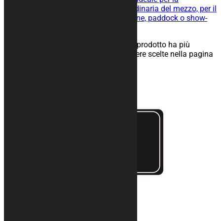
manutenzione straordinaria e ordinaria del mezzo, per il
rimessaggio nel tuo box, in officine, paddock o show-
room.
25,00
€
–
134,00
€
Scegli
Questo prodotto ha più
varianti. Le opzioni possono essere scelte nella pagina
del prodotto