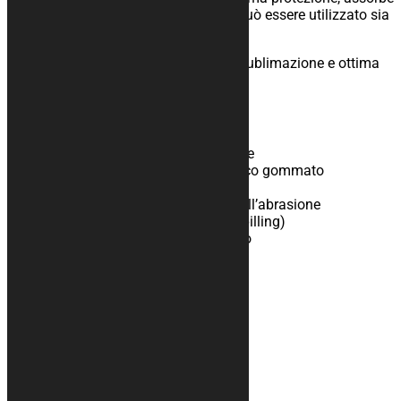
le macchie di olio, acqua e sporco, e può essere utilizzato sia
all’esterno che all’interno.
Colori brillanti con stampa digitale a sublimazione e ottima
definizione della grafica.
Specifiche del prodotto
Parte superiore in feltro poliestere
Parte inferiore in materiale tecnico gommato
Supporto antiscivolo
Resistente ai solventi chimici e all’abrasione
Facile da pulire, non fa ‘pallini’ (pilling)
Adatto per uso interno ed esterno
Informazioni aggiuntive
Peso
N/A
Ti potrebbe interessare…