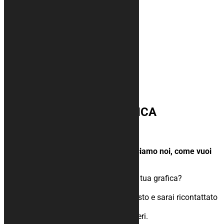
Tappeto moto ZERO FATICA
35,00
€
–
144,00
€
Acquista il tappeto e la grafica la facciamo noi, come vuoi
tu
Non riesci o non vuoi creare da solo la tua grafica?
Nessun problema.
Scegli la dimensione, procedi all’acquisto e sarai ricontattato
entro poche ore.
Creeremo inseime la grafica che desideri.