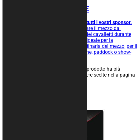
Tappeto moto FRAME
Ideale per collocare facilmente tutti i vostri sponsor.
Tappeto moto gommato per isolare il mezzo dal
terreno, facilita lo scivolamento dei cavalletti durante
l’operazione di rimessaggio ed è ideale per la
manutenzione straordinaria e ordinaria del mezzo, per il
rimessaggio nel tuo box, in officine, paddock o show-
room.
25,00
€
–
134,00
€
Scegli
Questo prodotto ha più
varianti. Le opzioni possono essere scelte nella pagina
del prodotto