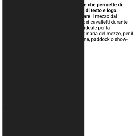
Design semplice ma accattivante che permette di
avere più aree per l’inserimento di testo e logo.
Tappeto moto gommato per isolare il mezzo dal
terreno, facilita lo scivolamento dei cavalletti durante
l’operazione di rimessaggio ed è ideale per la
manutenzione straordinaria e ordinaria del mezzo, per il
rimessaggio nel tuo box, in officine, paddock o show-
room.
25,00
€
–
134,00
€
Contatti
+39 328 6744294
info@kurabike.com
Via Santa Lucia, 5A
31017 - Pieve del Grappa (TV)
Mappa del sito
Teli moto