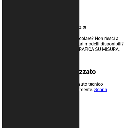
Tappeti
Accessori
Pannelli Box
Grafica su misura
UN ESPERTO AL TUO SERVIZIO!
Hai bisogno di sviluppare un’idea particolare? Non riesci a
trovare la configurazione giusta tra i vari modelli disponibili?
Richiedi subito la personalizzazione GRAFICA SU MISURA.
Scopri
Telo copri auto personalizzato
Telo da interno personalizzabile in tessuto tecnico
traspirante, resistente e felpato internamente.
Scopri
Prodotti