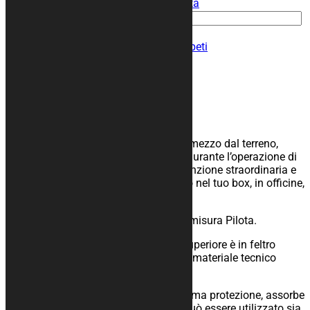
Dimensione
Svuota
Tappeto moto HEXAGON quantità
Aggiungi al carrello
COD:
tappeto-hexagon
Categoria:
Tappeti
Descrizione
Informazioni aggiuntive
Descrizione
Tappeto moto gommato per isolare il mezzo dal terreno,
facilita lo scivolamento dei cavalletti durante l’operazione di
rimessaggio ed è ideale per la manutenzione straordinaria e
ordinaria del mezzo, per il rimessaggio nel tuo box, in officine,
paddock o show-room.
Disponibili in varie misure per Moto e misura Pilota.
Il materiale è di alta qualità, la parte superiore è in feltro
poliestere accoppiato ad uno strato di materiale tecnico
gommato antiscivolo.
Resistente ai solventi chimici, è un ottima protezione, assorbe
le macchie di olio, acqua e sporco, e può essere utilizzato sia