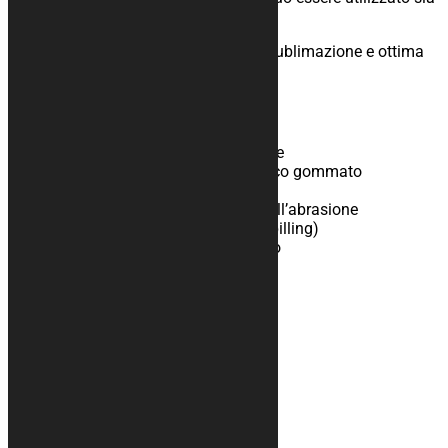
all’esterno che all’interno.
Colori brillanti con stampa digitale a sublimazione e ottima
definizione della grafica.
Specifiche del prodotto
Parte superiore in feltro poliestere
Parte inferiore in materiale tecnico gommato
Supporto antiscivolo
Resistente ai solventi chimici e all’abrasione
Facile da pulire, non fa ‘pallini’ (pilling)
Adatto per uso interno ed esterno
Informazioni aggiuntive
Peso
N/A
Dimensioni
N/A
Ti potrebbe interessare…