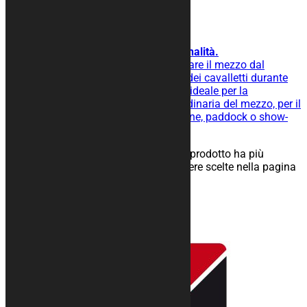
Tappeto moto BASIC
Per chi ama semplicità e funzionalità.
Tappeto moto gommato per isolare il mezzo dal
terreno, facilita lo scivolamento dei cavalletti durante
l’operazione di rimessaggio ed è ideale per la
manutenzione straordinaria e ordinaria del mezzo, per il
rimessaggio nel tuo box, in officine, paddock o show-
room.
25,00
€
–
134,00
€
Scegli
Questo prodotto ha più
varianti. Le opzioni possono essere scelte nella pagina
del prodotto