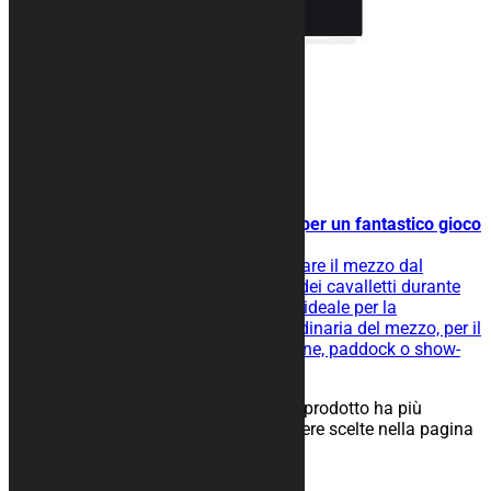
Tappeto moto BAND
Con fasce oblique sovrapposte per un fantastico gioco
di colori.
Tappeto moto gommato per isolare il mezzo dal
terreno, facilita lo scivolamento dei cavalletti durante
l’operazione di rimessaggio ed è ideale per la
manutenzione straordinaria e ordinaria del mezzo, per il
rimessaggio nel tuo box, in officine, paddock o show-
room.
25,00
€
–
134,00
€
Scegli
Questo prodotto ha più
varianti. Le opzioni possono essere scelte nella pagina
del prodotto