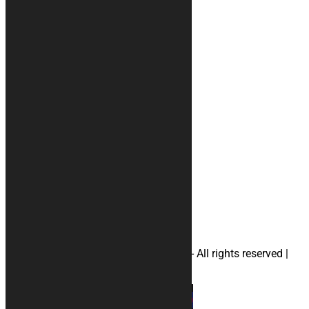
Info
Chi siamo
Recensioni
Condizioni di vendita
Metodi di pagamento
Il tuo account
Privacy
#tappeti
#accessori
#telimoto
#telimotoaprilia
#telimotoducati
#telimotohonda
#telimotosuzuki
#telimotoyamaha
#borsaportacasco
© 2026 KURABIKE di Marco Dal Gallo - All rights reserved |
P.IVA 04964970265 |
Privacy
|
Cookies