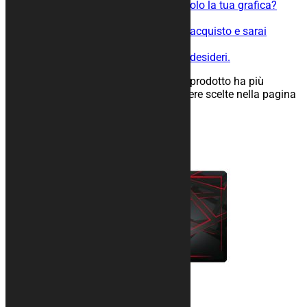
Non riesci o non vuoi creare da solo la tua grafica?
Nessun problema.
Scegli la dimensione, procedi all’acquisto e sarai
ricontattato entro poche ore.
Creeremo inseime la grafica che desideri.
35,00
€
–
144,00
€
Scegli
Questo prodotto ha più
varianti. Le opzioni possono essere scelte nella pagina
del prodotto