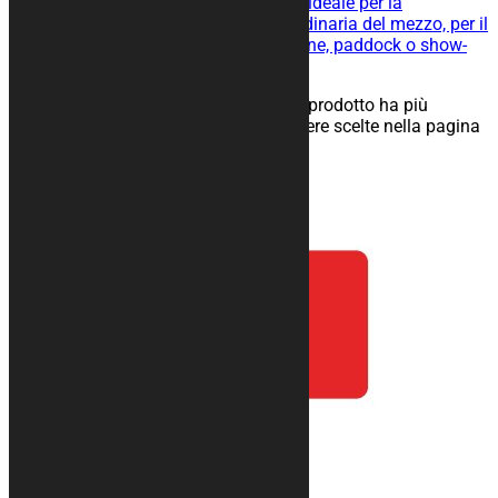
l’operazione di rimessaggio ed è ideale per la
manutenzione straordinaria e ordinaria del mezzo, per il
rimessaggio nel tuo box, in officine, paddock o show-
room.
25,00
€
–
134,00
€
Scegli
Questo prodotto ha più
varianti. Le opzioni possono essere scelte nella pagina
del prodotto