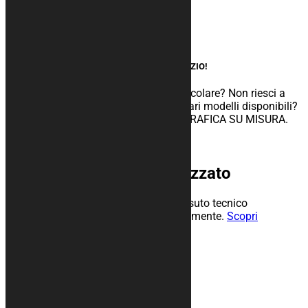
Teli SHOCK Resistant
Tappeti
Accessori
Pannelli Box
Grafica su misura
UN ESPERTO AL TUO SERVIZIO!
Hai bisogno di sviluppare un’idea particolare? Non riesci a
trovare la configurazione giusta tra i vari modelli disponibili?
Richiedi subito la personalizzazione GRAFICA SU MISURA.
Scopri
Telo copri auto personalizzato
Telo da interno personalizzabile in tessuto tecnico
traspirante, resistente e felpato internamente.
Scopri
Prodotti