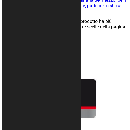
manutenzione straordinaria e ordinaria del mezzo, per il
rimessaggio nel tuo box, in officine, paddock o show-
room.
25,00
€
–
134,00
€
Scegli
Questo prodotto ha più
varianti. Le opzioni possono essere scelte nella pagina
del prodotto
Prodotti correlati