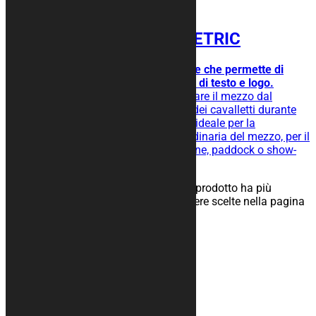
Tappeto moto GEOMETRIC
Design semplice ma accattivante che permette di
avere più aree per l’inserimento di testo e logo.
Tappeto moto gommato per isolare il mezzo dal
terreno, facilita lo scivolamento dei cavalletti durante
l’operazione di rimessaggio ed è ideale per la
manutenzione straordinaria e ordinaria del mezzo, per il
rimessaggio nel tuo box, in officine, paddock o show-
room.
25,00
€
–
134,00
€
Scegli
Questo prodotto ha più
varianti. Le opzioni possono essere scelte nella pagina
del prodotto
Categorie prodotto
Teli Coprimoto
Telo SOFT
Cover Termo