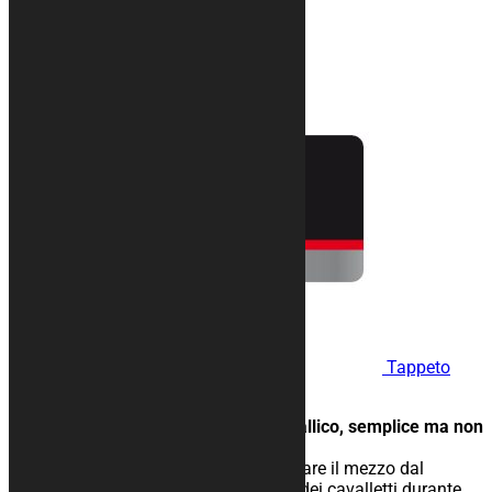
149,00
€
Tappeto
moto SILVER
Tappeto con banda effetto metallico, semplice ma non
banale.
Tappeto moto gommato per isolare il mezzo dal
terreno, facilita lo scivolamento dei cavalletti durante