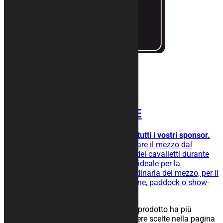
Tappeto moto FRAME
Ideale per collocare facilmente tutti i vostri sponsor.
Tappeto moto gommato per isolare il mezzo dal
terreno, facilita lo scivolamento dei cavalletti durante
l’operazione di rimessaggio ed è ideale per la
manutenzione straordinaria e ordinaria del mezzo, per il
rimessaggio nel tuo box, in officine, paddock o show-
room.
25,00
€
–
134,00
€
Scegli
Questo prodotto ha più
varianti. Le opzioni possono essere scelte nella pagina