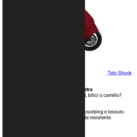
Telo Shock
Resistant HEXAGON
Telo da trasporto, triplo strato extra
Trasporti la tua moto con furgoni, bilici o carrello?
Questo è il telo che fa per te!
Triplo strato con interno shock absorbing e tessuto
esterno in cordura particolarmente resistente.
189,00
€