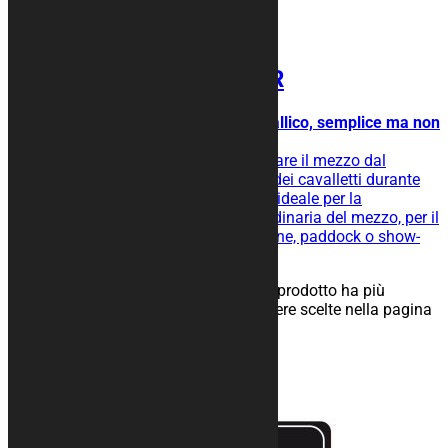
Tappeto moto SILVER
Tappeto con banda effetto metallico, semplice ma non
banale.
Tappeto moto gommato per isolare il mezzo dal
terreno, facilita lo scivolamento dei cavalletti durante
l’operazione di rimessaggio ed è ideale per la
manutenzione straordinaria e ordinaria del mezzo, per il
rimessaggio nel tuo box, in officine, paddock o show-
room.
25,00
€
–
134,00
€
Scegli
Questo prodotto ha più
varianti. Le opzioni possono essere scelte nella pagina
del prodotto