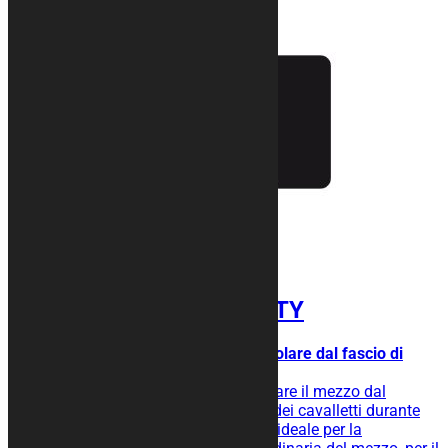
Tappeto moto INFINITY
Un normale bicolore reso particolare dal fascio di
linee centrali.
Tappeto moto gommato per isolare il mezzo dal
terreno, facilita lo scivolamento dei cavalletti durante
l’operazione di rimessaggio ed è ideale per la