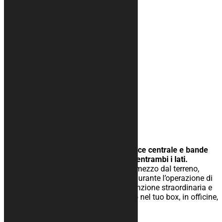
Tappeto moto HEXAGON
25,00
€
–
134,00
€
Futuristico, con texture a esagoni, croce centrale e bande
laterali per l’inserimento del testo su entrambi i lati.
Tappeto moto gommato per isolare il mezzo dal terreno,
facilita lo scivolamento dei cavalletti durante l’operazione di
rimessaggio ed è ideale per la manutenzione straordinaria e
ordinaria del mezzo, per il rimessaggio nel tuo box, in officine,
paddock o show-room.