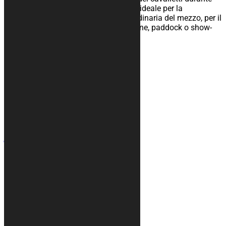
l’operazione di rimessaggio ed è ideale per la
manutenzione straordinaria e ordinaria del mezzo, per il
rimessaggio nel tuo box, in officine, paddock o show-
room.
25,00
€
–
134,00
€
Contatti
+39 328 6744294
info@kurabike.com
Via Santa Lucia, 5A
31017 - Pieve del Grappa (TV)
Mappa del sito
Teli moto
Tappeti
Accessori
Grafica su misura
Teli copri auto