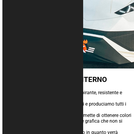
TELO COPRI AUTO DA INTERNO
Telo da interno in tessuto tecnico traspirante, resistente e
felpato internamente.
Da anni ricerchiamo i migliori materiali e produciamo tutti i
nostri teli in Italia.
La stampa digitale a sublimazione permette di ottenere colori
molto brillanti ed un ottima definizione grafica che non si
rovina nel tempo.
Il telo calzerà perfettamente la tua auto in quanto verrà