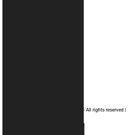
Info
Chi siamo
Recensioni
Condizioni di vendita
Metodi di pagamento
Il tuo account
Privacy
#tappeti
#accessori
#telimoto
#telimotoaprilia
#telimotoducati
#telimotohonda
#telimotosuzuki
#telimotoyamaha
#borsaportacasco
© 2026 KURABIKE di Marco Dal Gallo - All rights reserved |
P.IVA 04964970265 |
Privacy
|
Cookies