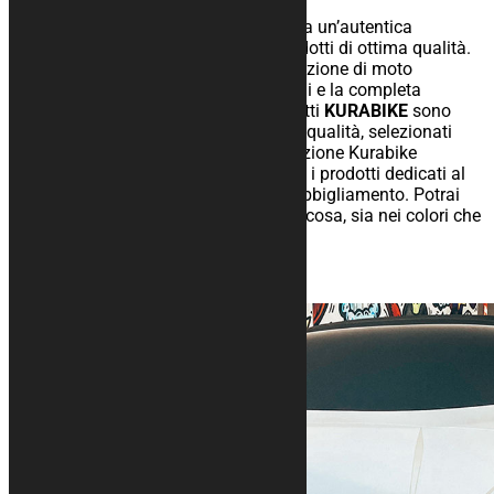
Gli articoli che produciamo nascono da un’autentica
passione e dall’esigenza di creare prodotti di ottima qualità.
KURABIKE
realizza articoli per la protezione di moto
mettendo al centro la cura per i dettagli e la completa
soddisfazione del cliente. Tutti i prodotti
KURABIKE
sono
caratterizzati da materiali di altissima qualità, selezionati
mediante un’accurata ricerca. La collezione Kurabike
comprende tappeti, teli protettivi e tutti i prodotti dedicati al
paddock come gazebo e vari capi di abbigliamento. Potrai
scegliere di personalizzare qualunque cosa, sia nei colori che
nella grafica.
maggiori info