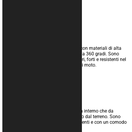
Teli copri moto
I nostri teli copri moto sono realizzati con materiali di alta
qualità e garantiscono una protezione a 360 gradi. Sono
completamente personalizzabili, leggeri, forti e resistenti nel
tempo. Varie tipologie in base al tipo di moto.
scopri >>
Tappeti
I nostri tappeti sottomoto, adatti sia da interno che da
esterno, sono ideati per isolare il mezzo dal terreno. Sono
completamente personalizzabili, resistenti e con un comodo
supporto antiscivolo.