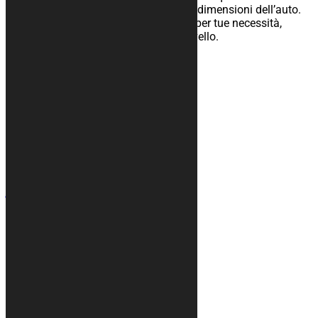
creato specificatamente sulla forma e dimensioni dell’auto.
L’attento controllo finale e la premura per tue necessità,
garantiscono un prodotto di elevato livello.
Scopri di più
Contatti
+39 328 6744294
info@kurabike.com
Via Santa Lucia, 5A
31017 - Pieve del Grappa (TV)
Mappa del sito
Teli moto
Tappeti
Accessori
Grafica su misura
Teli copri auto