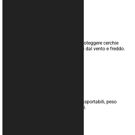
scopri >>
Cover termo Wind stop
Copriruota anteriore e posteriore per proteggere cerchie
gomme dai cali di temperatura causati dal vento e freddo.
Completamente personalizzabili.
scopri >>
Pannelli Box
Strutture box pieghevoli, facilmente trasportabili, peso
contenuto. Totalmente personalizzabili.
scopri >>