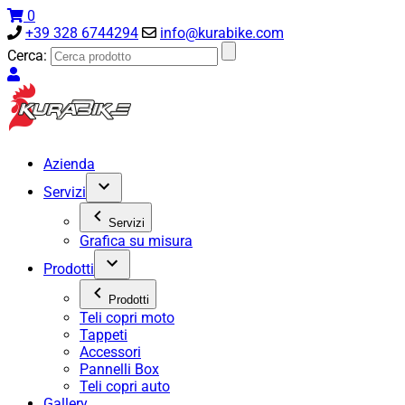
0
+39 328 6744294
info@kurabike.com
Cerca:
Azienda
Servizi
Servizi
Grafica su misura
Prodotti
Prodotti
Teli copri moto
Tappeti
Accessori
Pannelli Box
Teli copri auto
Gallery