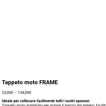
Tappeto moto FRAME
25,00
€
–
134,00
€
Ideale per collocare facilmente tutti i vostri sponsor.
Tappeto moto gommato per isolare il mezzo dal terreno, facilita