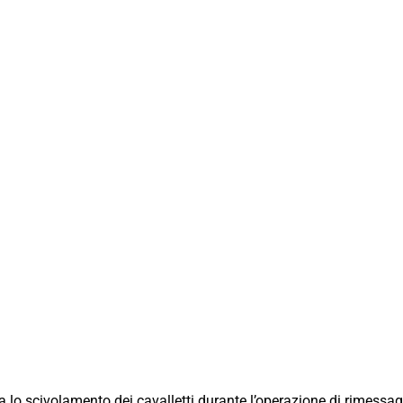
 lo scivolamento dei cavalletti durante l’operazione di rimessag