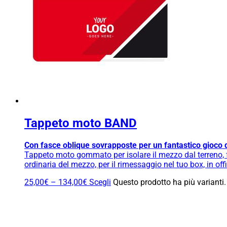
Tappeto moto BAND
Con fasce oblique sovrapposte per un fantastico gioco di
Tappeto moto gommato per isolare il mezzo dal terreno, fa
ordinaria del mezzo, per il rimessaggio nel tuo box, in o
25,00
€
–
134,00
€
Scegli
Questo prodotto ha più varianti.