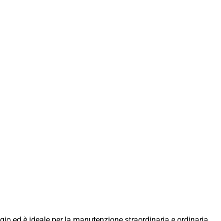
gio ed è ideale per la manutenzione straordinaria e ordinaria