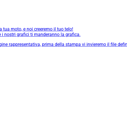
a tua moto, e noi creeremo il tuo telo!
i nostri grafici ti manderanno la grafica.
ne rappresentativa, prima della stampa vi invieremo il file defin