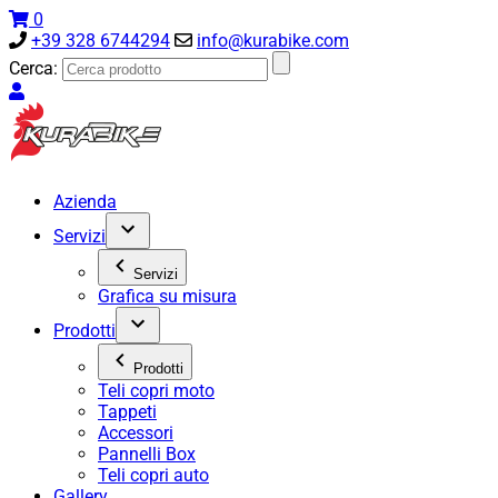
0
+39 328 6744294
info@kurabike.com
Cerca:
Azienda
Servizi
Servizi
Grafica su misura
Prodotti
Prodotti
Teli copri moto
Tappeti
Accessori
Pannelli Box
Teli copri auto
Gallery