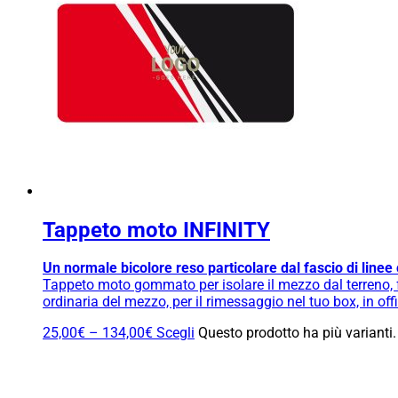
Tappeto moto INFINITY
Un normale bicolore reso particolare dal fascio di linee 
Tappeto moto gommato per isolare il mezzo dal terreno, fa
ordinaria del mezzo, per il rimessaggio nel tuo box, in o
25,00
€
–
134,00
€
Scegli
Questo prodotto ha più varianti.