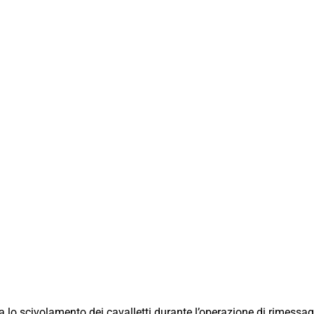
 lo scivolamento dei cavalletti durante l’operazione di rimessag