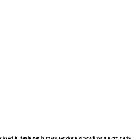
gio ed è ideale per la manutenzione straordinaria e ordinaria