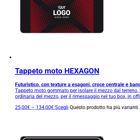
Tappeto moto HEXAGON
Futuristico, con texture a esagoni, croce centrale e bande
Tappeto moto gommato per isolare il mezzo dal terreno, fa
ordinaria del mezzo, per il rimessaggio nel tuo box, in o
25,00
€
–
134,00
€
Scegli
Questo prodotto ha più varianti.