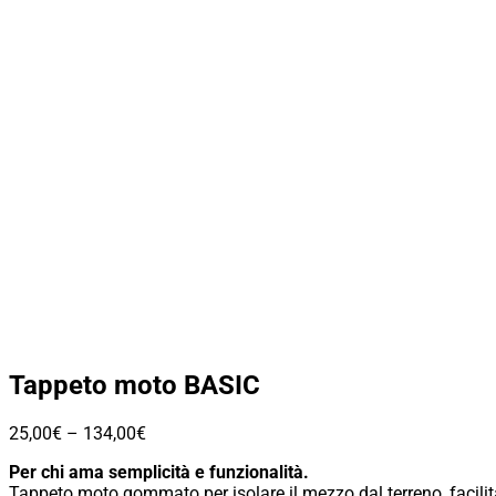
Tappeto moto BASIC
25,00
€
–
134,00
€
Per chi ama semplicità e funzionalità.
Tappeto moto gommato per isolare il mezzo dal terreno, facilita