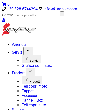
0
+39 328 6744294
info@kurabike.com
Cerca:
Azienda
Servizi
Servizi
Grafica su misura
Prodotti
Prodotti
Teli copri moto
Tappeti
Accessori
Pannelli Box
Teli copri auto
Gallery