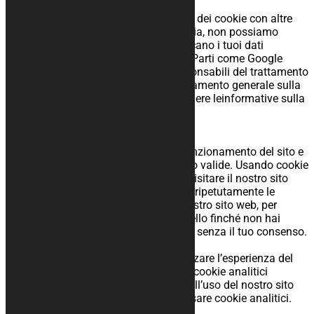
6 Terze parti
Abbiamo stipulato accordi sull’utilizzo dei cookie con altre
società che inseriscono cookie. Tuttavia, non possiamo
garantire che queste terze parti gestiscano i tuoi dati
personali in modo affidabile o sicuro. Parti come Google
devono essere considerate come responsabili del trattamento
dei dati indipendenti ai sensi del regolamento generale sulla
protezione dei dati. Si consiglia di leggere leinformative sulla
privacy di queste società.
7 Cookie
7.1 Cookie tecnici o funzionali
Alcuni cookie assicurano il corretto funzionamento del sito e
che le tue preferenze utente rimangano valide. Usando cookie
funzionali, rendiamo più facile per te visitare il nostro sito
web. In questo modo non devi inserire ripetutamente le
stesse informazioni quando visiti il nostro sito web, per
esempio, l’oggetto rimane nel tuo carrello finché non hai
pagato. Possiamo usare questi cookie senza il tuo consenso.
7.2 Cookie analitici
Usiamo dei cookie analitici per ottimizzare l’esperienza del
sito web per i nostri utenti. Con questi cookie analitici
otteniamo approfondimenti riguardo all’uso del nostro sito
web. Chiediamo il tuo permesso per usare cookie analitici.
7.3 Cookie pubblicitari