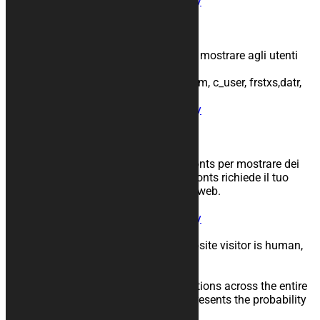
Condivisione:
Informativa sulla privacy
Instagram
Scopo: Annunci personalizzati
Periodo di conservazione: 1 anno
Descrizione: Instagram usa cookie per mostrare agli utenti
annunci personalizzati
Nomi usati: fbm_, actppresence, sb, csm, c_user, frstxs,datr,
_fbp
Condivisione:
Informativa sulla privacy
Google Fonts
Scopo: Mostra i font sul tuo sito web
Periodo di conservazione: 365 giorni
Descrizione: Usiamo l’API di Google Fonts per mostrare dei
font sul tuo sito web. L’API di GoogleFonts richiede il tuo
indirizzo IP quando visiti il nostro sito web.
Nomi usati: tcb_google_fonts
Condivisione:
Informativa sulla privacy
Google Recaptcha
Scopo: reCaptcha will check if the website visitor is human,
not a bot
Periodo di conservazione: 2 Weeks
Descrizione: Actively monitors user actions across the entire
property and returns a scorewhich represents the probability
if it is a human or a bot.