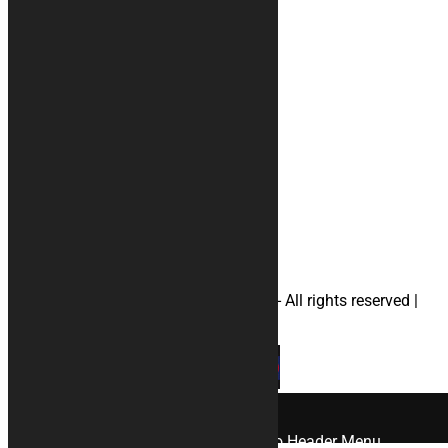
Reviews
Terms and conditions
Payment methods
Your account
Privacy
#rugs
#Accessories
#motorcyclecovers
#apriliamotorcyclecovers
#ducatimotorcyclecovers
#hondamotorcyclecovers
#suzukimotorcyclecovers
#yamahamotorcyclecovers
#helmetbag
© 2026 KURABIKE di Marco Dal Gallo - All rights reserved |
P.IVA 04964970265 |
Privacy
|
Cookies
×