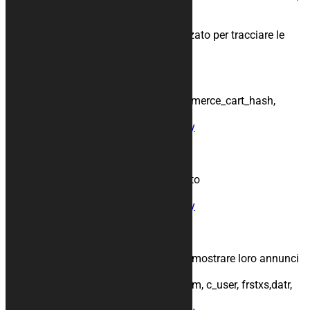
gli oggetti nel carrello.
Periodo di conservazione: 365 giorni
Descrizione: Questo cookie viene piazzato per tracciare le
vendite, gli oggetti nel carrello.
Nomi usati: wc_cart_hash_xxxxxx,
wpwoocommerce_session_xxxxxx,
woocommerce_recently_viewed,
woocommerce_items_in_cart,woocommerce_cart_hash,
wp_woocommerce_session_xxxxxx
Condivisione:
Informativa sulla privacy
WordPress
Scopo: Cookie d’accesso WordPress
Periodo di conservazione: 30 giorni
Descrizione: Cookie per tenerti collegato
Nomi usati: _wordpress_
Condivisione:
Informativa sulla privacy
Facebook
Scopo: Annunci personalizzati
Periodo di conservazione: 1 anno
Descrizione: Facebook usa cookie per mostrare loro annunci
personalizzati
Nomi usati: fbm_, actppresence, sb, csm, c_user, frstxs,datr,
_fbp