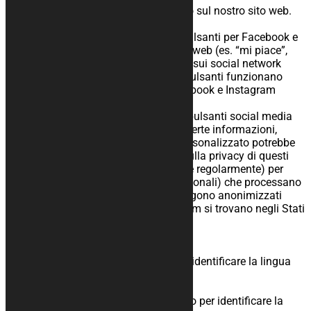
Non usiamo alcun cookie pubblicitario sul nostro sito web.
7.4 Pulsanti social media
Sul nostro sito abbiamo incluso dei pulsanti per Facebook e
Instagram in modo da promuovere sitiweb (es. “mi piace”,
“pin”) oppure condividere (es. “tweet”) sui social network
come Facebook e Instagram. Questi pulsanti funzionano
utilizzando codici provenienti da Facebook e Instagram
stesso.
Questo codice usa dei cookie. Questi pulsanti social media
possono anche salvare e processare certe informazioni,
pertanto un annuncio pubblicitario personalizzato potrebbe
venirti mostrato. Leggi l’informativa sulla privacy di questi
social network (che possono cambiare regolarmente) per
sapere cosa fanno con i tuoi dati (personali) che processano
utilizzando i cookie. I dati ottenuti vengono anonimizzati
quanto possibile. Facebook e Instagram si trovano negli Stati
Uniti.
8 Cookie usati
Q Translate
Scopo: Questo cookie viene usato per identificare la lingua
da utilizzare sulla pagina
Periodo di conservazione: 365 giorni
Descrizione: Questo cookie viene usato per identificare la