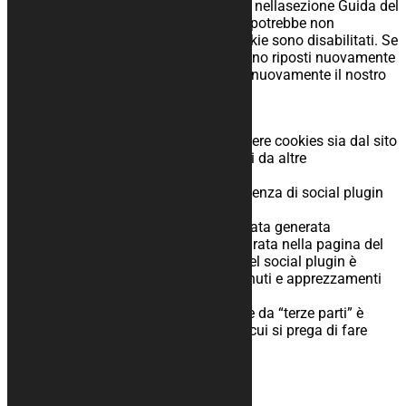
queste opzioni, consultare le istruzioni nellasezione Guida del
tuo browser. Ricorda che il nostro sito potrebbe non
funzionare correttamente se tutti i cookie sono disabilitati. Se
cancelli i cookie nel tuo browser, saranno riposti nuovamente
dopo il tuo permesso quando visiterai nuovamente il nostro
sito.
Cookies di terze parti
Visitando un sito web si possono ricevere cookies sia dal sito
visitato (“proprietari”), sia da siti gestiti da altre
organizzazioni (“terze parti”).
Un esempio è rappresentato dalla presenza di social plugin
per Facebook, Twitter.
Si tratta di una parte della pagina visitata generata
direttamente dal suddetto sito ed integrata nella pagina del
sito ospitante. L’utilizzo più comune del social plugin è
finalizzato alla condivisione dei contenuti e apprezzamenti
sul Social.
La gestione delle informazioni raccolte da “terze parti” è
disciplinata dalla relativa informativa cui si prega di fare
attenzione.
Informativa Facebook
Informativa Twitter
Informativa Google+