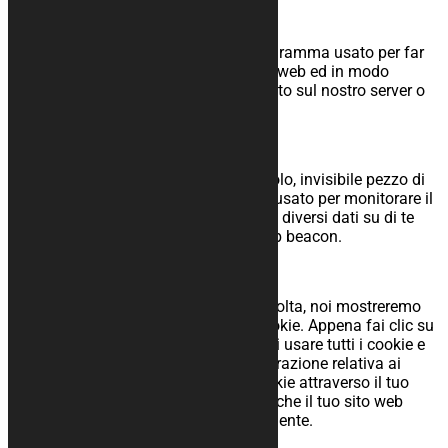
3 Cosa sono gli script?
Uno script è un pezzo di codice di programma usato per far
funzionare in modo corretto il tuo sito web ed in modo
interattivo. Questo codice viene eseguito sul nostro server o
sul tuo dispositivo.
4 Cos’è un webbeacon?
Un web beacon (o pixel tag) è un piccolo, invisibile pezzo di
testo o immagine su un sito che vieneusato per monitorare il
traffico di un sito web. Per fare questo, diversi dati su di te
vengonoconservati utilizzando dei web beacon.
5 Consenti
Quando visiti il sito web per la prima volta, noi mostreremo
un popup con una spiegazione dei cookie. Appena fai clic su
“Tutti i cookie”, dai il permesso a noi di usare tutti i cookie e
plugin come descritto in questa dichiarazione relativa ai
popup e cookie. Puoi disabilitare i cookie attraverso il tuo
browser, ma prendi in considerazione, che il tuo sito web
potrebbe non funzionare più correttamente.