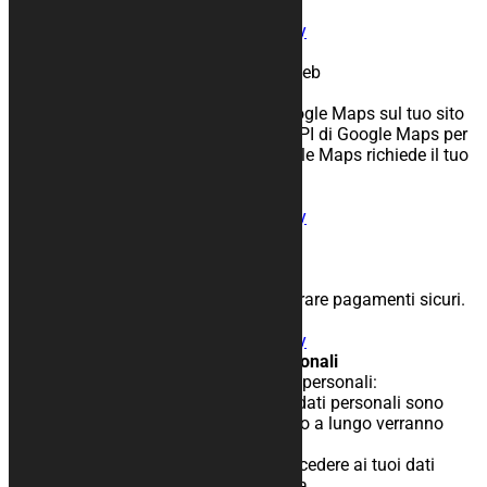
Nomi usati: API Call
Condivisione:
Informativa sulla privacy
Google Maps
Scopo: Mostra le mappe sul tuo sito web
Periodo di conservazione: 30 giorni
Descrizione: Abbiamo incorporato Google Maps sul tuo sito
web. Il nostro sito web si connetteall’API di Google Maps per
mostrare queste mappe. L’API di Google Maps richiede il tuo
indirizzoIP.
Nomi usati
Condivisione:
Informativa sulla privacy
PayPal
Scopo: Elaborazione pagamenti
Periodo di conservazione: Sessione
Descrizione: Usiamo PayPal per elaborare pagamenti sicuri.
Nomi usati: paypal
Condivisione:
Informativa sulla privacy
9 I tuoi diritto con rispetto ai dati personali
Hai i seguenti diritti relativi ai tuoi dati personali:
– Hai il diritto di sapere quando i tuoi dati personali sono
necessari, cosa succede ad essi,quanto a lungo verranno
mantenuti.
– Diritto di accesso: hai il diritto ad accedere ai tuoi dati
personali dei quali siamo aconoscenza.