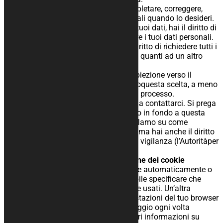
– Diritto di rettifica: hai il diritto a completare, correggere,
cancellare o bloccare i tuoi datipersonali quando lo desideri.
Se ci darai il consenso per elaborare i tuoi dati, hai il diritto di
revocare questo consenso e dieliminare i tuoi dati personali.
– Diritto di trasferire i tuoi dati: hai il diritto di richiedere tutti i
tuoi dati dal controllore etrasferirli tutti quanti ad un altro
controllore.
– Diritto di obiezione: hai il diritto di obiezione verso il
processo dei tuoi dati. Noi rispetteremoquesta scelta, a meno
che non ci siano delle basi valide per il processo.
Per esercitare questi diritti, non esitate a contattarci. Si prega
di fare riferimento ai dettagli dicontatto in fondo a questa
dichiarazione sui cookie. Se hai un reclamo su come
gestiamo i tuoi dati,vorremmo sentirti, ma hai anche il diritto
di presentare un reclamo all’autorità di vigilanza (l’Autoritàper
la Protezione dei Dati).
10 Abilitare/disabilitare e cancellazione dei cookie
Puoi usare il tuo browser per cancellare automaticamente o
manualmente i cookie. È anche possibile specificare che
determinati cookie non possono essere usati. Un’altra
opzione è quella dimodificare le impostazioni del tuo browser
internet in modo da ricevere un messaggio ogni volta
cheviene inserito un cookie. Per ulteriori informazioni su