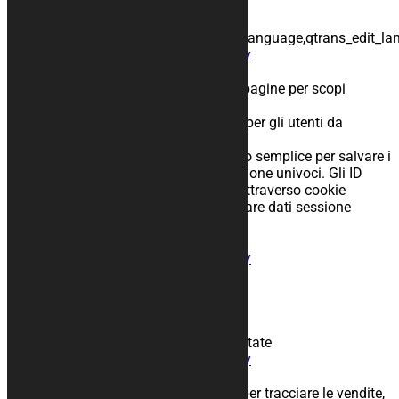
lingua da utilizzare sulla pagina
Nomi usati:
qtrans_front_language,qtrans_admin_language,qtrans_edit_l
Condivisione:
Informativa sulla privacy
PHP Session ID
Scopo: Salvataggio dati attraverso le pagine per scopi
funzionali
Periodo di conservazione: Salva i dati per gli utenti da
utilizzare nelle applicazioni web
Descrizione: Le sessioni sono un modo semplice per salvare i
dati dei singoli utenti contro gli IDsessione univoci. Gli ID
sessione vengono spediti al browser attraverso cookie
sessione e l’ID viene usato per recuperare dati sessione
esistenti.
Nomi usati PHPSESSID
Condivisione:
Informativa sulla privacy
JetPack
Scopo:
Periodo di conservazione:
Descrizione:
Nomi usati: tk_tc, tk_qs, tk_ai, jetpackState
Condivisione:
Informativa sulla privacy
WooCommerce
Scopo: Questo cookie viene piazzato per tracciare le vendite,