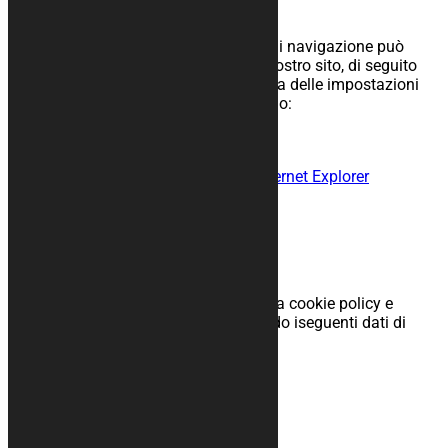
Disabilitare i cookies
Ricordando che disabilitare i cookies di navigazione può
causare una cattiva navigazione del nostro sito, di seguito
potrai trovare i link relativi alla modifica delle impostazioni
cookies del browser che stai utilizzando:
Disabilitazione dei cookie su Firefox
Disabilitazione dei cookie su Chrome
Disabilitazione dei cookie su Edge/Internet Explorer
Disabilitazione dei cookie su Safari
Disabilitazione dei cookie su Opera
Disattivare Google Analytics
Dettagli contatti
Per domande e/o commenti riguardo la cookie policy e
questa dichiarazione, contattaci usando iseguenti dati di
contatto:
KURABIKE
Via Alcide De Gasperi, 19
31010 Maser (TV)Italia
Sito web: https://www.kurabike.com