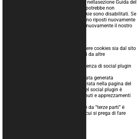
queste opzioni, consultare le istruzioni nellasezione Guida del
tuo browser. Ricorda che il nostro sito potrebbe non
funzionare correttamente se tutti i cookie sono disabilitati. Se
cancelli i cookie nel tuo browser, saranno riposti nuovamente
dopo il tuo permesso quando visiterai nuovamente il nostro
sito.
Cookies di terze parti
Visitando un sito web si possono ricevere cookies sia dal sito
visitato (“proprietari”), sia da siti gestiti da altre
organizzazioni (“terze parti”).
Un esempio è rappresentato dalla presenza di social plugin
per Facebook, Twitter.
Si tratta di una parte della pagina visitata generata
direttamente dal suddetto sito ed integrata nella pagina del
sito ospitante. L’utilizzo più comune del social plugin è
finalizzato alla condivisione dei contenuti e apprezzamenti
sul Social.
La gestione delle informazioni raccolte da “terze parti” è
disciplinata dalla relativa informativa cui si prega di fare
attenzione.
Informativa Facebook
Informativa Twitter
Informativa Google+