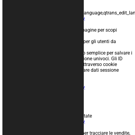
lingua da utilizzare sulla pagina
Nomi usati:
qtrans_front_language,qtrans_admin_language,qtrans_edit_l
Condivisione:
Informativa sulla privacy
PHP Session ID
Scopo: Salvataggio dati attraverso le pagine per scopi
funzionali
Periodo di conservazione: Salva i dati per gli utenti da
utilizzare nelle applicazioni web
Descrizione: Le sessioni sono un modo semplice per salvare i
dati dei singoli utenti contro gli IDsessione univoci. Gli ID
sessione vengono spediti al browser attraverso cookie
sessione e l’ID viene usato per recuperare dati sessione
esistenti.
Nomi usati PHPSESSID
Condivisione:
Informativa sulla privacy
JetPack
Scopo:
Periodo di conservazione:
Descrizione:
Nomi usati: tk_tc, tk_qs, tk_ai, jetpackState
Condivisione:
Informativa sulla privacy
WooCommerce
Scopo: Questo cookie viene piazzato per tracciare le vendite,