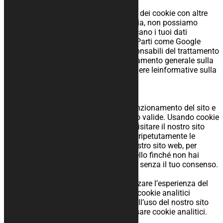
6 Terze parti
Abbiamo stipulato accordi sull’utilizzo dei cookie con altre
società che inseriscono cookie. Tuttavia, non possiamo
garantire che queste terze parti gestiscano i tuoi dati
personali in modo affidabile o sicuro. Parti come Google
devono essere considerate come responsabili del trattamento
dei dati indipendenti ai sensi del regolamento generale sulla
protezione dei dati. Si consiglia di leggere leinformative sulla
privacy di queste società.
7 Cookie
7.1 Cookie tecnici o funzionali
Alcuni cookie assicurano il corretto funzionamento del sito e
che le tue preferenze utente rimangano valide. Usando cookie
funzionali, rendiamo più facile per te visitare il nostro sito
web. In questo modo non devi inserire ripetutamente le
stesse informazioni quando visiti il nostro sito web, per
esempio, l’oggetto rimane nel tuo carrello finché non hai
pagato. Possiamo usare questi cookie senza il tuo consenso.
7.2 Cookie analitici
Usiamo dei cookie analitici per ottimizzare l’esperienza del
sito web per i nostri utenti. Con questi cookie analitici
otteniamo approfondimenti riguardo all’uso del nostro sito
web. Chiediamo il tuo permesso per usare cookie analitici.
7.3 Cookie pubblicitari