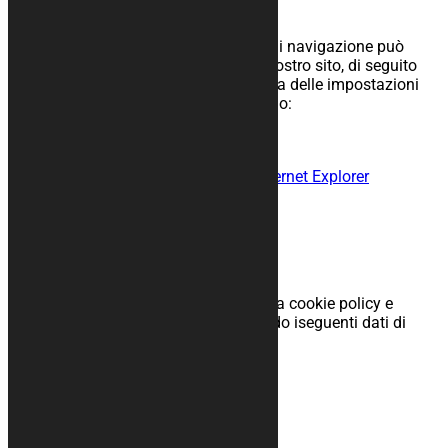
Disabilitare i cookies
Ricordando che disabilitare i cookies di navigazione può
causare una cattiva navigazione del nostro sito, di seguito
potrai trovare i link relativi alla modifica delle impostazioni
cookies del browser che stai utilizzando:
Disabilitazione dei cookie su Firefox
Disabilitazione dei cookie su Chrome
Disabilitazione dei cookie su Edge/Internet Explorer
Disabilitazione dei cookie su Safari
Disabilitazione dei cookie su Opera
Disattivare Google Analytics
Dettagli contatti
Per domande e/o commenti riguardo la cookie policy e
questa dichiarazione, contattaci usando iseguenti dati di
contatto:
KURABIKE
Via Alcide De Gasperi, 19
31010 Maser (TV)Italia
Sito web: https://www.kurabike.com