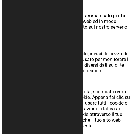
3 Cosa sono gli script?
Uno script è un pezzo di codice di programma usato per far
funzionare in modo corretto il tuo sito web ed in modo
interattivo. Questo codice viene eseguito sul nostro server o
sul tuo dispositivo.
4 Cos’è un webbeacon?
Un web beacon (o pixel tag) è un piccolo, invisibile pezzo di
testo o immagine su un sito che vieneusato per monitorare il
traffico di un sito web. Per fare questo, diversi dati su di te
vengonoconservati utilizzando dei web beacon.
5 Consenti
Quando visiti il sito web per la prima volta, noi mostreremo
un popup con una spiegazione dei cookie. Appena fai clic su
“Tutti i cookie”, dai il permesso a noi di usare tutti i cookie e
plugin come descritto in questa dichiarazione relativa ai
popup e cookie. Puoi disabilitare i cookie attraverso il tuo
browser, ma prendi in considerazione, che il tuo sito web
potrebbe non funzionare più correttamente.