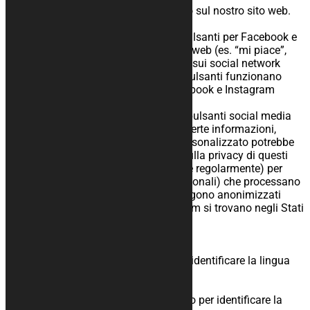
Non usiamo alcun cookie pubblicitario sul nostro sito web.
7.4 Pulsanti social media
Sul nostro sito abbiamo incluso dei pulsanti per Facebook e
Instagram in modo da promuovere sitiweb (es. “mi piace”,
“pin”) oppure condividere (es. “tweet”) sui social network
come Facebook e Instagram. Questi pulsanti funzionano
utilizzando codici provenienti da Facebook e Instagram
stesso.
Questo codice usa dei cookie. Questi pulsanti social media
possono anche salvare e processare certe informazioni,
pertanto un annuncio pubblicitario personalizzato potrebbe
venirti mostrato. Leggi l’informativa sulla privacy di questi
social network (che possono cambiare regolarmente) per
sapere cosa fanno con i tuoi dati (personali) che processano
utilizzando i cookie. I dati ottenuti vengono anonimizzati
quanto possibile. Facebook e Instagram si trovano negli Stati
Uniti.
8 Cookie usati
Q Translate
Scopo: Questo cookie viene usato per identificare la lingua
da utilizzare sulla pagina
Periodo di conservazione: 365 giorni
Descrizione: Questo cookie viene usato per identificare la