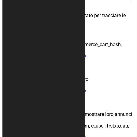
gli oggetti nel carrello.
Periodo di conservazione: 365 giorni
Descrizione: Questo cookie viene piazzato per tracciare le
vendite, gli oggetti nel carrello.
Nomi usati: wc_cart_hash_xxxxxx,
wpwoocommerce_session_xxxxxx,
woocommerce_recently_viewed,
woocommerce_items_in_cart,woocommerce_cart_hash,
wp_woocommerce_session_xxxxxx
Condivisione:
Informativa sulla privacy
WordPress
Scopo: Cookie d’accesso WordPress
Periodo di conservazione: 30 giorni
Descrizione: Cookie per tenerti collegato
Nomi usati: _wordpress_
Condivisione:
Informativa sulla privacy
Facebook
Scopo: Annunci personalizzati
Periodo di conservazione: 1 anno
Descrizione: Facebook usa cookie per mostrare loro annunci
personalizzati
Nomi usati: fbm_, actppresence, sb, csm, c_user, frstxs,datr,
_fbp