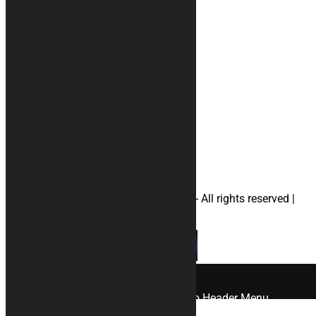
Recensioni
Condizioni di vendita
Metodi di pagamento
Il tuo account
Privacy
#tappeti
#accessori
#telimoto
#telimotoaprilia
#telimotoducati
#telimotohonda
#telimotosuzuki
#telimotoyamaha
#borsaportacasco
© 2026 KURABIKE di Marco Dal Gallo - All rights reserved |
P.IVA 04964970265 |
Privacy
|
Cookies
×