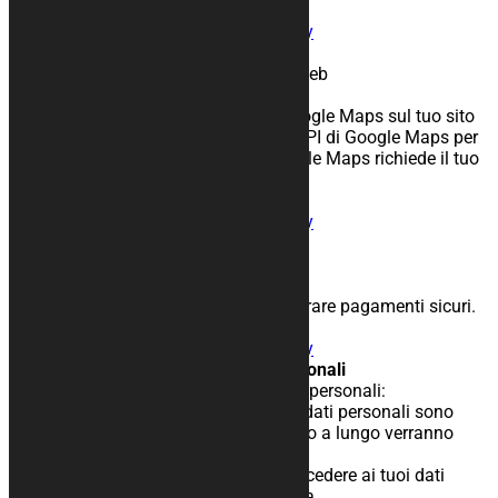
Nomi usati: API Call
Condivisione:
Informativa sulla privacy
Google Maps
Scopo: Mostra le mappe sul tuo sito web
Periodo di conservazione: 30 giorni
Descrizione: Abbiamo incorporato Google Maps sul tuo sito
web. Il nostro sito web si connetteall’API di Google Maps per
mostrare queste mappe. L’API di Google Maps richiede il tuo
indirizzoIP.
Nomi usati
Condivisione:
Informativa sulla privacy
PayPal
Scopo: Elaborazione pagamenti
Periodo di conservazione: Sessione
Descrizione: Usiamo PayPal per elaborare pagamenti sicuri.
Nomi usati: paypal
Condivisione:
Informativa sulla privacy
9 I tuoi diritto con rispetto ai dati personali
Hai i seguenti diritti relativi ai tuoi dati personali:
– Hai il diritto di sapere quando i tuoi dati personali sono
necessari, cosa succede ad essi,quanto a lungo verranno
mantenuti.
– Diritto di accesso: hai il diritto ad accedere ai tuoi dati
personali dei quali siamo aconoscenza.