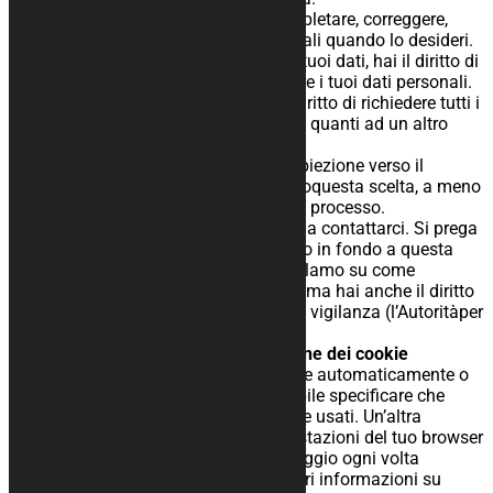
– Diritto di rettifica: hai il diritto a completare, correggere,
cancellare o bloccare i tuoi datipersonali quando lo desideri.
Se ci darai il consenso per elaborare i tuoi dati, hai il diritto di
revocare questo consenso e dieliminare i tuoi dati personali.
– Diritto di trasferire i tuoi dati: hai il diritto di richiedere tutti i
tuoi dati dal controllore etrasferirli tutti quanti ad un altro
controllore.
– Diritto di obiezione: hai il diritto di obiezione verso il
processo dei tuoi dati. Noi rispetteremoquesta scelta, a meno
che non ci siano delle basi valide per il processo.
Per esercitare questi diritti, non esitate a contattarci. Si prega
di fare riferimento ai dettagli dicontatto in fondo a questa
dichiarazione sui cookie. Se hai un reclamo su come
gestiamo i tuoi dati,vorremmo sentirti, ma hai anche il diritto
di presentare un reclamo all’autorità di vigilanza (l’Autoritàper
la Protezione dei Dati).
10 Abilitare/disabilitare e cancellazione dei cookie
Puoi usare il tuo browser per cancellare automaticamente o
manualmente i cookie. È anche possibile specificare che
determinati cookie non possono essere usati. Un’altra
opzione è quella dimodificare le impostazioni del tuo browser
internet in modo da ricevere un messaggio ogni volta
cheviene inserito un cookie. Per ulteriori informazioni su