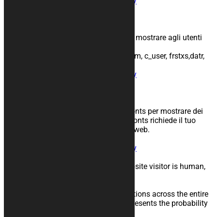
Condivisione:
Informativa sulla privacy
Instagram
Scopo: Annunci personalizzati
Periodo di conservazione: 1 anno
Descrizione: Instagram usa cookie per mostrare agli utenti
annunci personalizzati
Nomi usati: fbm_, actppresence, sb, csm, c_user, frstxs,datr,
_fbp
Condivisione:
Informativa sulla privacy
Google Fonts
Scopo: Mostra i font sul tuo sito web
Periodo di conservazione: 365 giorni
Descrizione: Usiamo l’API di Google Fonts per mostrare dei
font sul tuo sito web. L’API di GoogleFonts richiede il tuo
indirizzo IP quando visiti il nostro sito web.
Nomi usati: tcb_google_fonts
Condivisione:
Informativa sulla privacy
Google Recaptcha
Scopo: reCaptcha will check if the website visitor is human,
not a bot
Periodo di conservazione: 2 Weeks
Descrizione: Actively monitors user actions across the entire
property and returns a scorewhich represents the probability
if it is a human or a bot.