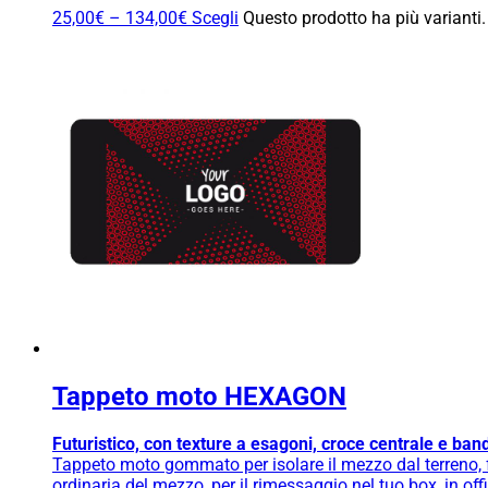
25,00
€
–
134,00
€
Scegli
Questo prodotto ha più varianti.
Tappeto moto HEXAGON
Futuristico, con texture a esagoni, croce centrale e bande
Tappeto moto gommato per isolare il mezzo dal terreno, fa
ordinaria del mezzo, per il rimessaggio nel tuo box, in o