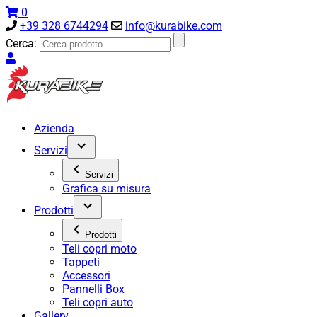
0
+39 328 6744294
info@kurabike.com
Cerca:
Azienda
Servizi
Servizi
Grafica su misura
Prodotti
Prodotti
Teli copri moto
Tappeti
Accessori
Pannelli Box
Teli copri auto
Gallery