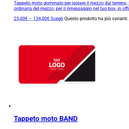
Tappeto moto gommato per isolare il mezzo dal terreno, fa
ordinaria del mezzo, per il rimessaggio nel tuo box, in o
25,00
€
–
134,00
€
Scegli
Questo prodotto ha più varianti.
Tappeto moto BAND