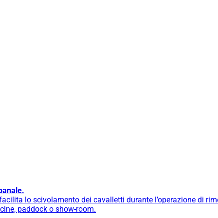
banale.
cilita lo scivolamento dei cavalletti durante l’operazione di ri
fficine, paddock o show-room.