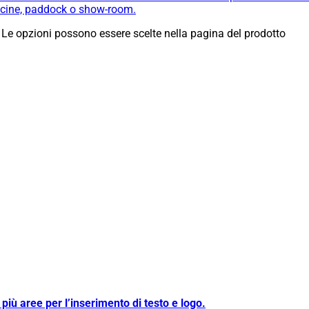
fficine, paddock o show-room.
 Le opzioni possono essere scelte nella pagina del prodotto
iù aree per l’inserimento di testo e logo.