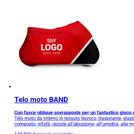
Telo moto BAND
Con fasce oblique sovrapposte per un fantastico gioco di
Telo moto da interno in tessuto tecnico, traspirante, elasti
composto, infatti, resiste all’abrasione, all’umidità, alle 