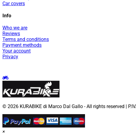
Car covers
Info
Who we are
Reviews
Terms and conditions
Payment methods
Your account
Privacy
#rugs
#Accessories
#motorcyclecovers
#apriliamotorcy
© 2026 KURABIKE di Marco Dal Gallo - All rights reserved | P
×