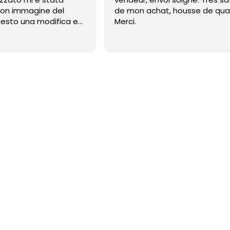
on immagine del
de mon achat, housse de qual
iesto una modifica e
Merci.
reale mi è stata fatta,
to ed è veramente