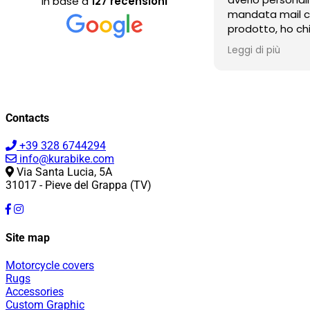
In base a
127 recensioni
mandata mail c
prodotto, ho ch
quasi in tempo 
Leggi di più
dato ok. Arriva
spaziale!
Contacts
+39 328 6744294
info@kurabike.com
Via Santa Lucia, 5A
31017 - Pieve del Grappa (TV)
Site map
Motorcycle covers
Rugs
Accessories
Custom Graphic