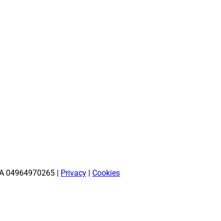
clecovers
#ducatimotorcyclecovers
#hondamotorcyclecovers
#s
.IVA 04964970265 |
Privacy
|
Cookies