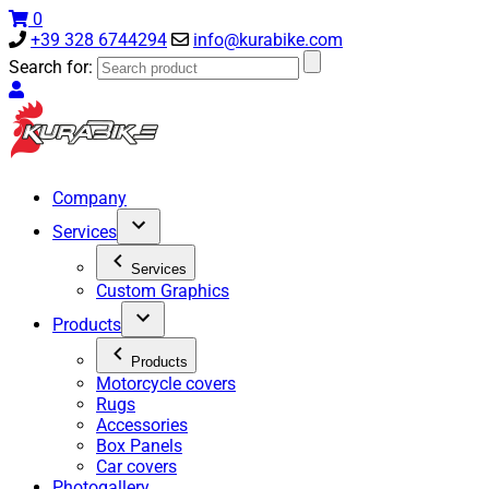
0
+39 328 6744294
info@kurabike.com
Search for:
Company
Services
Services
Custom Graphics
Products
Products
Motorcycle covers
Rugs
Accessories
Box Panels
Car covers
Photogallery