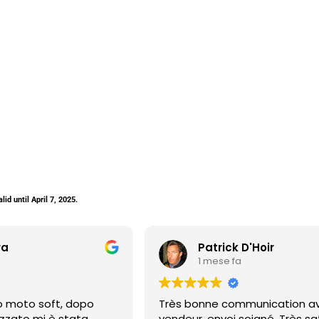
lid until April 7, 2025.
ra
Patrick D'Hoir
1 mese fa
o moto soft, dopo
Très bonne communication av
izzato mi è stata
vendeur, envoi soigné. Très sat