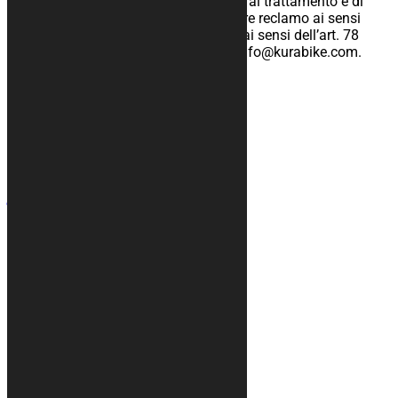
rettifica e cancellazione, di limitazione al trattamento e di
opposizione nonché il diritto di proporre reclamo ai sensi
dell’art. 77 e di ricorso giurisdizionale ai sensi dell’art. 78
contattandoci via e-mail all’indirizzo info@kurabike.com.
Contatti
+39 328 6744294
info@kurabike.com
Via Santa Lucia, 5A
31017 - Pieve del Grappa (TV)
Mappa del sito
Teli moto
Tappeti
Accessori
Grafica su misura
Teli copri auto
Info