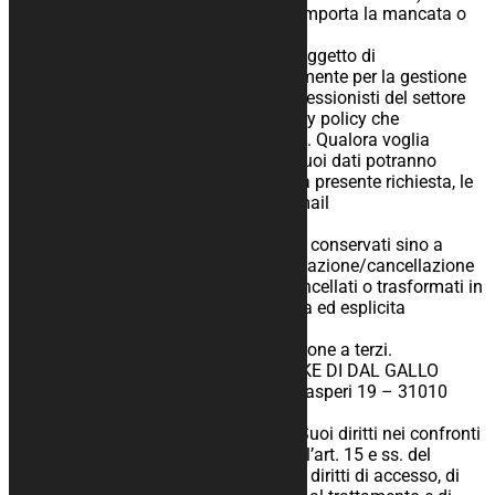
L’eventuale rifiuto a fornire tali dati comporta la mancata o
parziale esecuzione della richiesta.
5. I dati da lei forniti potranno essere oggetto di
comunicazione ad altre società unicamente per la gestione
della sua richiesta (per esempio a professionisti del settore
web, etc.) e come riportato nelle privacy policy che
regolamentano il presente sito internet. Qualora voglia
conoscere l’elenco delle società cui i suoi dati potranno
essere comunicati per la gestione della presente richiesta, le
chiediamo di contattarci all’indirizzo mail
info@kurabike.com.
6. I dati da lei forniti verranno trattati e conservati sino a
quando Lei non procederà alla disattivazione/cancellazione
del suo account. Successivamente cancellati o trasformati in
forma anonima fatto salvo sua diversa ed esplicita
indicazione.
7. I dati non saranno oggetto di diffusione a terzi.
8. il titolare del trattamento è: KURABIKE DI DAL GALLO
MARCO, con sede legale in via A. De Gasperi 19 – 31010
Maser (TV).
9. In ogni momento potrà esercitare i Suoi diritti nei confronti
del titolare del trattamento ai sensi dell’art. 15 e ss. del
Regolamento UE 2016/679 tra i quali i diritti di accesso, di