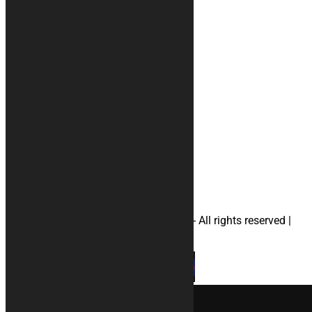
Chi siamo
Recensioni
Condizioni di vendita
Metodi di pagamento
Il tuo account
Privacy
#tappeti
#accessori
#telimoto
#telimotoaprilia
#telimotoducati
#telimotohonda
#telimotosuzuki
#telimotoyamaha
#borsaportacasco
© 2026 KURABIKE di Marco Dal Gallo - All rights reserved |
P.IVA 04964970265 |
Privacy
|
Cookies
×