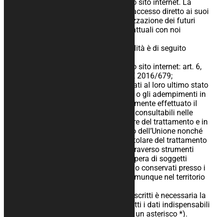
a. Gestire la sua registrazione al nostro sito internet. La
registrazione permetterà all’utente un accesso diretto ai suoi
ordini e alla loro tracciabilità, la velocizzazione dei futuri
acquisti, la gestione dei rapporti contrattuali con noi
instaurati;
2. La base giuridica della predetta finalità è di seguito
indicata:
a. Gestire la sua registrazione al nostro sito internet: art. 6,
par. 1, lettere b, c, f del regolamento UE 2016/679;
I riferimenti normativi espliciti aggiornati al loro ultimo stato
di revisione che prevedono gli obblighi o gli adempimenti in
base ai quali potrebbe essere eventualmente effettuato il
trattamento dei dati sono disponibili e consultabili nelle
privacy policy del sito e presso il titolare del trattamento e in
ogni caso sono parte del vigente diritto dell’Unione nonché
dello Stato membro cui è soggetto il titolare del trattamento
3. Il trattamento sarà effettuato sia attraverso strumenti
informatici che in modo manuale ad opera di soggetti
appositamente incaricati. I dati saranno conservati presso i
nostri archivi digitali e informatici e comunque nel territorio
Europeo.
4. Nell’ambito dei trattamenti sopra descritti è necessaria la
conoscenza e la memorizzazione di tutti i dati indispensabili
(campi obbligatori contrassegnati con un asterisco *).