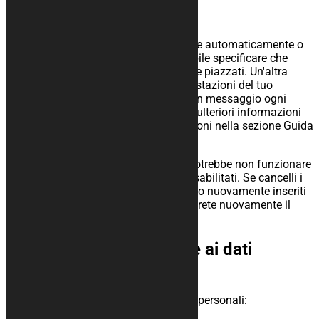
dei cookie
Puoi usare il tuo browser per cancellare automaticamente o
manualmente i cookie. È anche possibile specificare che
determinati cookie non possono essere piazzati. Un'altra
opzione è quella di modificare le impostazioni del tuo
browser internet in modo da ricevere un messaggio ogni
volta che viene inserito un cookie. Per ulteriori informazioni
su queste opzioni, consultare le istruzioni nella sezione Guida
del tuo browser.
Tieni presente che il nostro sito web potrebbe non funzionare
correttamente se tutti i cookie sono disabilitati. Se cancelli i
cookie nel vostro browser, essi verranno nuovamente inseriti
dopo il consenso fornito quando visiterete nuovamente il
nostro sito web.
9. I tuoi diritti in relazione ai dati
personali
Hai i seguenti diritti relativi ai tuoi dati personali: