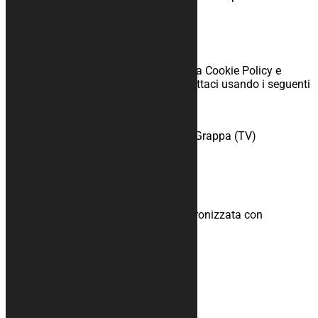
Protezione dei Dati).
10. Dettagli di contatto
Per domande e/o commenti riguardo la Cookie Policy e
questa dichiarazione, per favore contattaci usando i seguenti
dati di contatto:
KURABIKE
Via Santa Lucia, 5A - 31017 Pieve del Grappa (TV)
Italia
Sito web:
https://www.kurabike.com
Email:
info@
ex.com
kurabike.com
Numero di telefono: +39 328 6744294
Questa politica sui cookie è stata sincronizzata con
cookiedatabase.org
il 21/01/2022.
Contatti
+39 328 6744294
info@kurabike.com
Via Santa Lucia, 5A