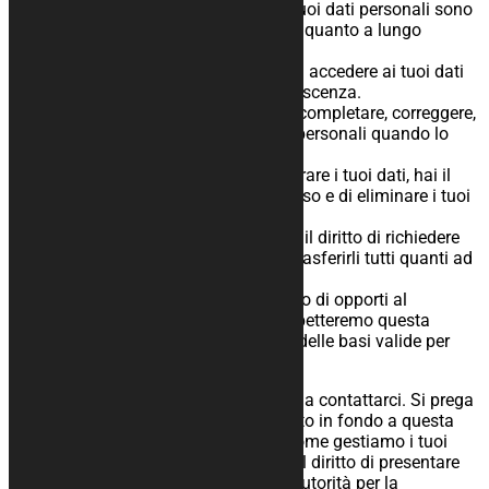
Hai il diritto di sapere quando i tuoi dati personali sono
necessari, cosa succede ad essi, quanto a lungo
verranno mantenuti.
Diritto di accesso: hai il diritto ad accedere ai tuoi dati
personali dei quali siamo a conoscenza.
Diritto di rettifica: hai il diritto di completare, correggere,
cancellare o bloccare i tuoi dati personali quando lo
desideri.
Se ci darai il consenso per elaborare i tuoi dati, hai il
diritto di revocare questo consenso e di eliminare i tuoi
dati personali.
Diritto di trasferire i tuoi dati: hai il diritto di richiedere
tutti i tuoi dati dal controllore e trasferirli tutti quanti ad
un altro controllore.
Diritto di opposizione: hai il diritto di opporti al
trattamento dei tuoi dati. Noi rispetteremo questa
scelta, a meno che non ci siano delle basi valide per
trattarli.
Per esercitare questi diritti, non esitate a contattarci. Si prega
di fare riferimento ai dettagli di contatto in fondo a questa
Cookie Policy. Se hai un reclamo su come gestiamo i tuoi
dati, vorremmo sentirti, ma hai anche il diritto di presentare
un reclamo all'autorità di vigilanza (l'Autorità per la