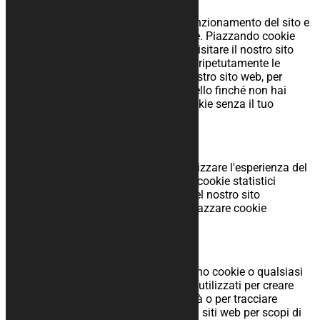
Alcuni cookie assicurano il corretto funzionamento del sito e
che le tue preferenze rimangano valide. Piazzando cookie
funzionali, rendiamo più facile per te visitare il nostro sito
web. In questo modo non devi inserire ripetutamente le
stesse informazioni quando visiti il nostro sito web, per
esempio, l'oggetto rimane nel tuo carrello finché non hai
pagato. Possiamo piazzare questi cookie senza il tuo
consenso.
5.2 Cookie statistici
Utilizziamo i cookie statistici per ottimizzare l'esperienza del
sito web per i nostri utenti. Con questi cookie statistici
otteniamo approfondimenti sull'uso del nostro sito
web. Chiediamo il tuo permesso per piazzare cookie
statistici.
5.3 Cookie di marketing/tracciamento
I cookie di marketing/tracciamento sono cookie o qualsiasi
altra forma di memorizzazione locale, utilizzati per creare
profili utente per visualizzare pubblicità o per tracciare
l'utente su questo sito web o su diversi siti web per scopi di