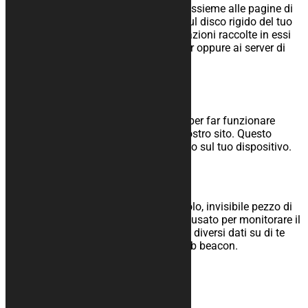
I cookie sono dei semplici file spediti assieme alle pagine di
questo sito e salvati dal tuo browser sul disco rigido del tuo
computer o altri dispositivi. Le informazioni raccolte in essi
possono venire rispediti ai nostri server oppure ai server di
terze parti durante la prossima visita.
3. Cosa sono gli script?
Uno script è un pezzo di codice usato per far funzionare
correttamente ed interattivamente il nostro sito. Questo
codice viene eseguito sui nostri server o sul tuo dispositivo.
4. Cos'è un web beacon?
Un web beacon (o pixel tag) è un piccolo, invisibile pezzo di
testo o immagine su un sito che viene usato per monitorare il
traffico di un sito web. Per fare questo, diversi dati su di te
vengono conservati utilizzando dei web beacon.
5. Cookie
5.1 Cookie tecnici o funzionali