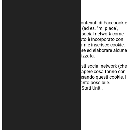
marketing simili.
5.4 Social media
Sul nostro sito web abbiamo inserito contenuti di Facebook e
Instagram per promuovere pagine web (ad es. "mi piace",
"pin") o condividerle (ad es. "tweet") su social network come
Facebook e Instagram. Questo contenuto è incorporato con
codice derivato da Facebook e Instagram e inserisce cookie.
Questo contenuto potrebbe memorizzare ed elaborare alcune
informazioni per la pubblicità personalizzata.
Leggi l'informativa sulla privacy di questi social network (che
possono cambiare regolarmente) per sapere cosa fanno con
i tuoi dati (personali) che processano usando questi cookie. I
dati ottenuti vengono anonimizzati quanto possibile.
Facebook e Instagram si trovano negli Stati Uniti.
6. Cookie inseriti
Facebook