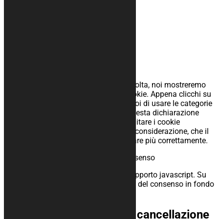
Varie
Scopo in attesa di indagine
Consent to service varie
7. Consenso
Quando visiti il sito web per la prima volta, noi mostreremo
un popup con una spiegazione dei cookie. Appena clicchi su
"Salva preferenze", dai il permesso a noi di usare le categorie
di cookie e plugin come descritto in questa dichiarazione
relativa ai popup e cookie. Puoi disabilitare i cookie
attraverso il tuo browser, ma prendi in considerazione, che il
nostro sito web potrebbe non funzionare più correttamente.
7.1 Gestisci le tue impostazioni di consenso
Hai caricato la Cookie Policy senza supporto javascript. Su
AMP, puoi usare il pulsante di gestione del consenso in fondo
alla pagina.
8. Abilitare/disabilitare e cancellazione